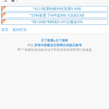
*8219彩票特碼99倍,彩票9.99倍
*5386彩票 下APP送888 六合彩53倍
*特108倍*時時彩9.99*註冊送999
首页
返回栏目
>
天下彩票
●
天下资料
本站
所有内容载自互联网仅供娱乐参考
帶"*"為廣告或外鏈,本站不對其內容及經營等行為負責